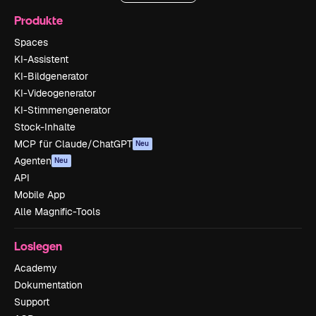
Produkte
Spaces
KI-Assistent
KI-Bildgenerator
KI-Videogenerator
KI-Stimmengenerator
Stock-Inhalte
MCP für Claude/ChatGPT
Neu
Agenten
Neu
API
Mobile App
Alle Magnific-Tools
Loslegen
Academy
Dokumentation
Support