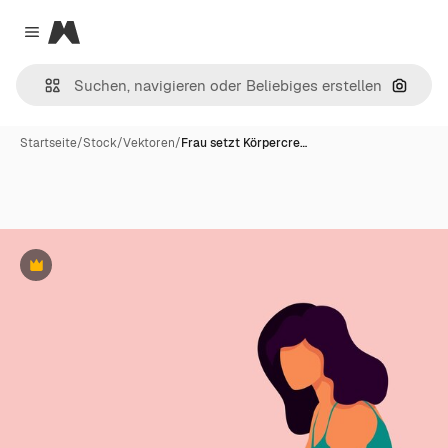
Magnific
Close menu
Nach B
Startseite
/
Stock
/
Vektoren
/
Frau setzt Körpercre…
Premium