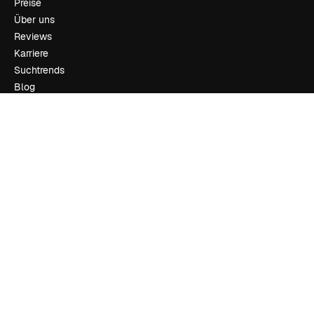
Preise
Über uns
Reviews
Karriere
Suchtrends
Blog
Veranstaltungen
Slidesgo
Deine Inhalte verkaufen
Pressesaal
Suchst du nach magnific.ai
Kontakt aufnehmen
Kundensupport
Instagram
YouTube
LinkedIn
TikTok
Discord