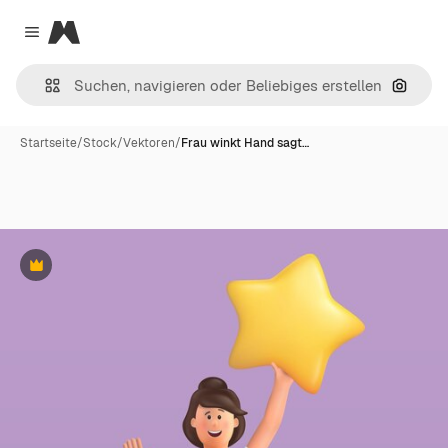
Magnific
Close menu
Nach B
Startseite
/
Stock
/
Vektoren
/
Frau winkt Hand sagt…
Premium