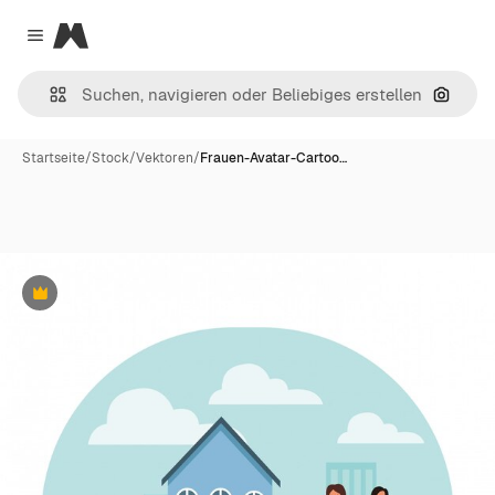
Magnific
Close menu
Nach B
Startseite
/
Stock
/
Vektoren
/
Frauen-Avatar-Cartoo…
Premium