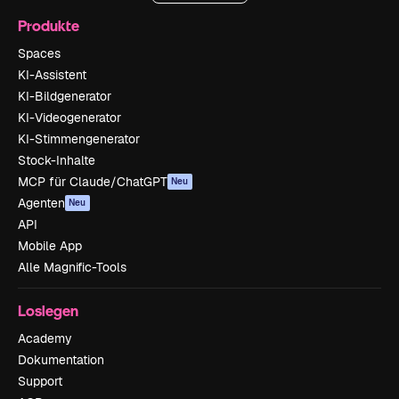
Produkte
Spaces
KI-Assistent
KI-Bildgenerator
KI-Videogenerator
KI-Stimmengenerator
Stock-Inhalte
MCP für Claude/ChatGPT
Neu
Agenten
Neu
API
Mobile App
Alle Magnific-Tools
Loslegen
Academy
Dokumentation
Support