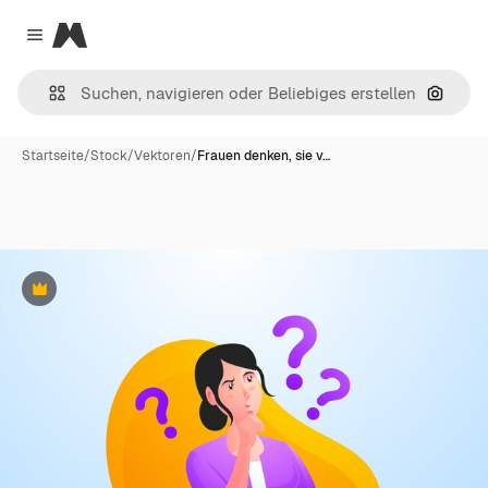
Magnific
Close menu
Nach B
Startseite
/
Stock
/
Vektoren
/
Frauen denken, sie v…
Premium