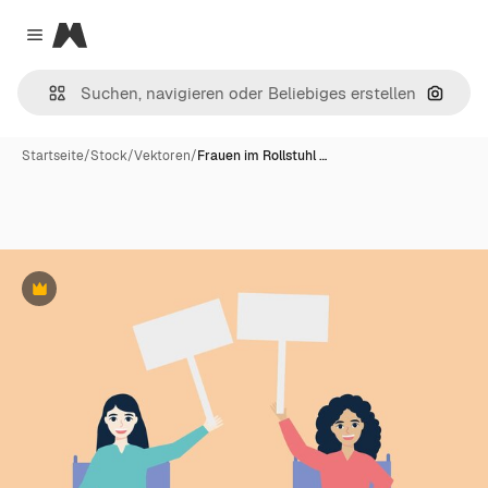
Magnific
Close menu
Nach B
Startseite
/
Stock
/
Vektoren
/
Frauen im Rollstuhl …
Premium