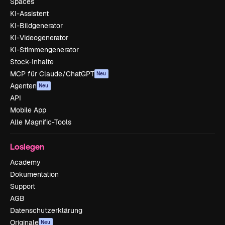
Spaces
KI-Assistent
KI-Bildgenerator
KI-Videogenerator
KI-Stimmengenerator
Stock-Inhalte
MCP für Claude/ChatGPT
Neu
Agenten
Neu
API
Mobile App
Alle Magnific-Tools
Loslegen
Academy
Dokumentation
Support
AGB
Datenschutzerklärung
Originale
Neu