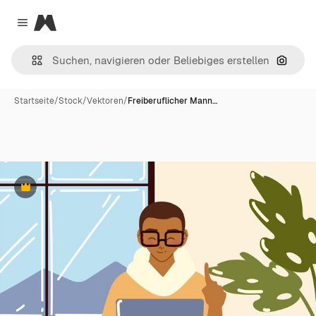
Magnific
Close menu
Nach B
Startseite
/
Stock
/
Vektoren
/
Freiberuflicher Mann…
Premium