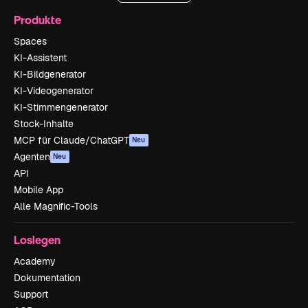
Produkte
Spaces
KI-Assistent
KI-Bildgenerator
KI-Videogenerator
KI-Stimmengenerator
Stock-Inhalte
MCP für Claude/ChatGPT
Neu
Agenten
Neu
API
Mobile App
Alle Magnific-Tools
Loslegen
Academy
Dokumentation
Support