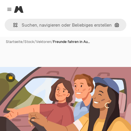
Magnific
Close menu
Nach B
Startseite
/
Stock
/
Vektoren
/
Freunde fahren in Au…
Premium