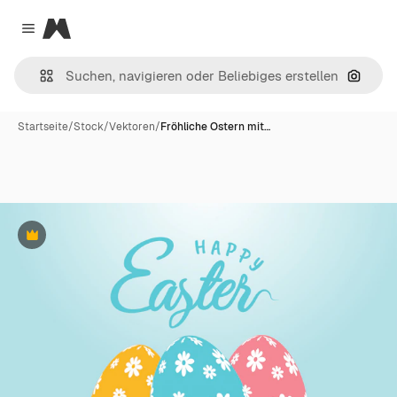
Magnific
Close menu
Nach B
Startseite
/
Stock
/
Vektoren
/
Fröhliche Ostern mit…
Premium