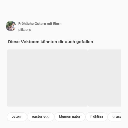
Fröhliche Ostern mit Eiern
piikcoro
Diese Vektoren könnten dir auch gefallen
ostern
easter egg
blumen natur
frühling
grass