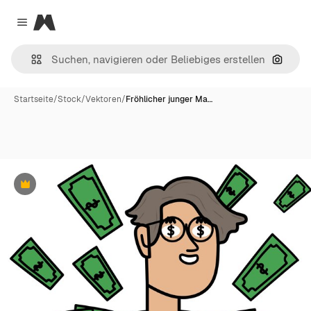
Magnific
Close menu
Nach B
Startseite
/
Stock
/
Vektoren
/
Fröhlicher junger Ma…
Premium