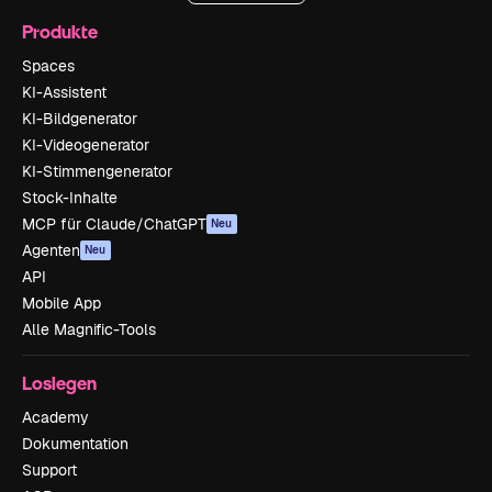
Produkte
Spaces
KI-Assistent
KI-Bildgenerator
KI-Videogenerator
KI-Stimmengenerator
Stock-Inhalte
MCP für Claude/ChatGPT
Neu
Agenten
Neu
API
Mobile App
Alle Magnific-Tools
Loslegen
Academy
Dokumentation
Support