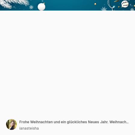
Frohe Weihnachten und ein glückliches Neues Jahr. Weihnachtshintergrund mit Weihnachtsstern, Schneeflocken, Stern und Kugeln. Grußkarte, Feiertagsbanner, Webplakat
ianasteisha