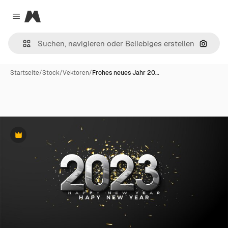
Magnific
Close menu
Nach B
Startseite
/
Stock
/
Vektoren
/
Frohes neues Jahr 20…
Premium