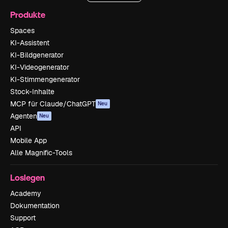
Produkte
Spaces
KI-Assistent
KI-Bildgenerator
KI-Videogenerator
KI-Stimmengenerator
Stock-Inhalte
MCP für Claude/ChatGPT
Neu
Agenten
Neu
API
Mobile App
Alle Magnific-Tools
Loslegen
Academy
Dokumentation
Support