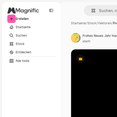
Erstellen
Startseite
/
Stock
/
Vektoren
/
Fr
Startseite
Suchen
alwih
Stock
Entdecken
Alle tools
Premium