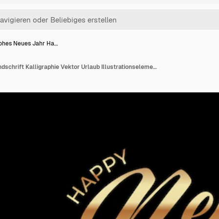
ohes Neues Jahr Ha…
Frohes Neues Jahr Handschrift Kalligraphie Vektor Urlaub Illustrationselement Typografisch