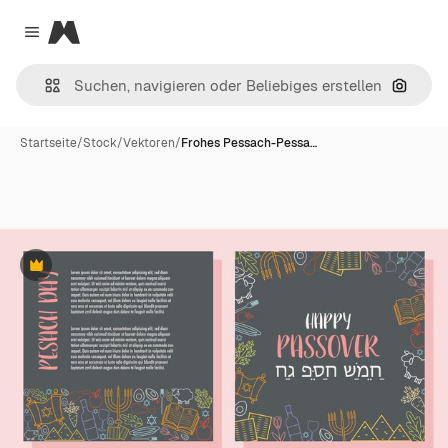
Magnific
Close menu
Nach B
Startseite
/
Stock
/
Vektoren
/
Frohes Pessach-Pessa…
Premium