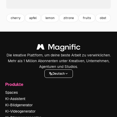
cherry
apfel
lemon
zitrone
fruits
obst
f
Die kreative Plattform, um deine beste Arbeit zu verwirklichen.
Mehr als 1 Million Abonnenten unter Kreativen, Unternehmen,
Agenturen und Studios.
Deutsch
Produkte
Spaces
KI-Assistent
KI-Bildgenerator
KI-Videogenerator