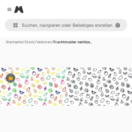
Magnific
Close menu
Nach B
Startseite
/
Stock
/
Vektoren
/
Fruchtmuster nahtlos…
Premium