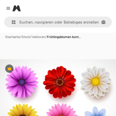
Magnific
Close menu
Nach B
Startseite
/
Stock
/
Vektoren
/
Frühlingsblumen bunt…
Premium