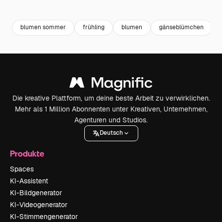
Premium
Premium
Premium
Premium
blumen sommer
frühling
blumen
gänseblümchen
Die kreative Plattform, um deine beste Arbeit zu verwirklichen.
Mehr als 1 Million Abonnenten unter Kreativen, Unternehmen,
Agenturen und Studios.
Deutsch
Produkte
Spaces
KI-Assistent
KI-Bildgenerator
KI-Videogenerator
KI-Stimmengenerator