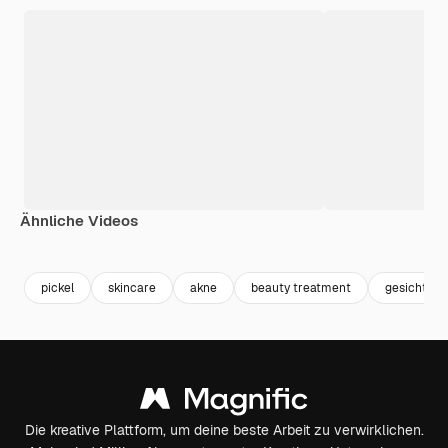
Ähnliche Videos
Premium
Premium
Premium
Premium
pickel
skincare
akne
beauty treatment
gesichtsb
Die kreative Plattform, um deine beste Arbeit zu verwirklichen.