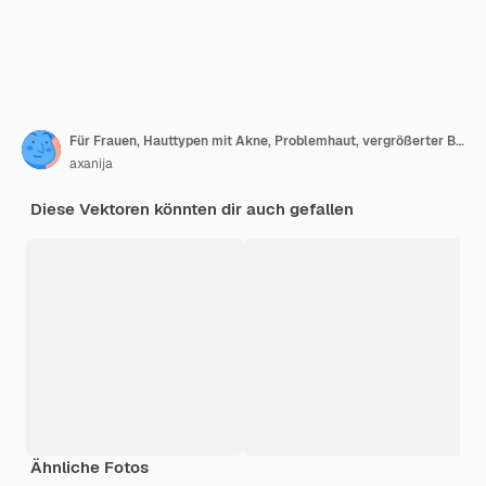
Für Frauen, Hauttypen mit Akne, Problemhaut, vergrößerter Bereich für die Kosmetik. Akne, Falten und Altersflecken. Pflege für die Haut. Vektor
axanija
Diese Vektoren könnten dir auch gefallen
Ähnliche Fotos