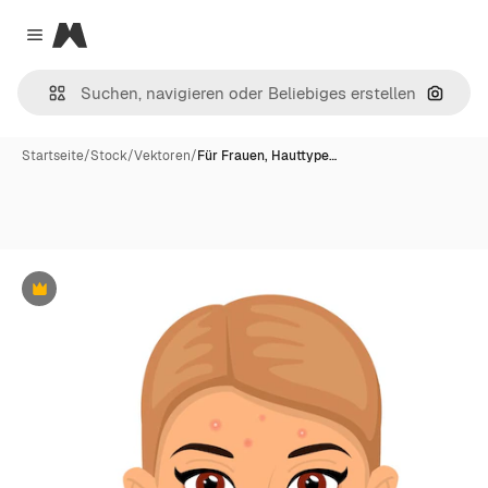
Magnific
Close menu
Nach B
Startseite
/
Stock
/
Vektoren
/
Für Frauen, Hauttype…
Premium