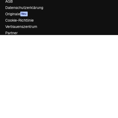
AGB
Datenschutzerklärung
Originale
Neu
Cookie-Richtlinie
Vertrauenszentrum
Partner
Unternehmen
Unternehmen
Preise
Über uns
Reviews
Karriere
Suchtrends
Blog
Veranstaltungen
Slidesgo
Deine Inhalte verkaufen
Pressesaal