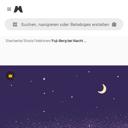
Magnific
Close menu
Nach B
Startseite
/
Stock
/
Vektoren
/
Fuji-Berg bei Nacht …
Premium