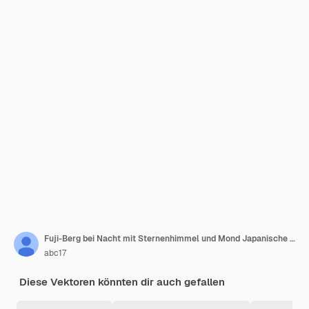
Fuji-Berg bei Nacht mit Sternenhimmel und Mond Japanische Landschaftsvektorillustration mit Kirschblütenbäumen bei Sonnenaufgang
abc17
Diese Vektoren könnten dir auch gefallen