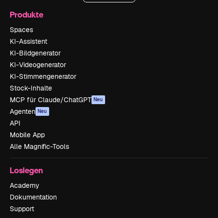
Produkte
Spaces
KI-Assistent
KI-Bildgenerator
KI-Videogenerator
KI-Stimmengenerator
Stock-Inhalte
MCP für Claude/ChatGPT
Neu
Agenten
Neu
API
Mobile App
Alle Magnific-Tools
Loslegen
Academy
Dokumentation
Support