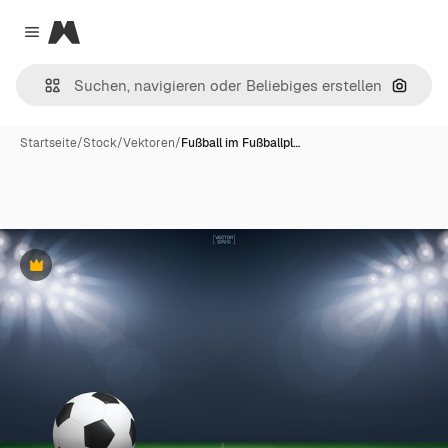
Magnific
Close menu
Nach B
Startseite
/
Stock
/
Vektoren
/
Fußball im Fußballpl…
Premium