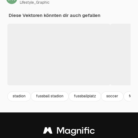
Lifestyle_Graphic
Diese Vektoren könnten dir auch gefallen
stadion
fussball stadion
fussballplatz
soccer
footb