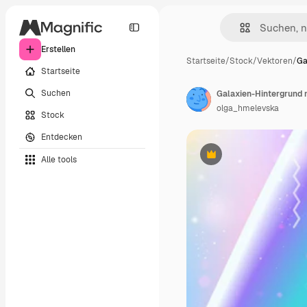
Erstellen
Startseite
/
Stock
/
Vektoren
/
Ga
Startseite
Suchen
Galaxien-Hintergrund
olga_hmelevska
Stock
Entdecken
Alle tools
Premium