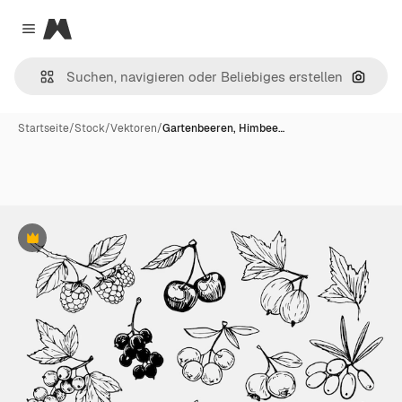
Magnific
Close menu
Nach B
Startseite
/
Stock
/
Vektoren
/
Gartenbeeren, Himbee…
Premium