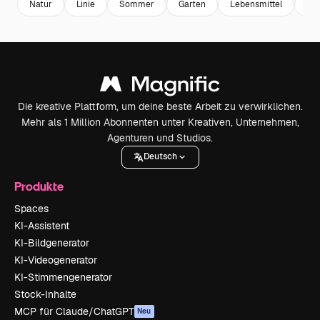
Natur
Linie
Sommer
Garten
Lebensmittel
Pfl
Die kreative Plattform, um deine beste Arbeit zu verwirklichen.
Mehr als 1 Million Abonnenten unter Kreativen, Unternehmen,
Agenturen und Studios.
Deutsch
Produkte
Spaces
KI-Assistent
KI-Bildgenerator
KI-Videogenerator
KI-Stimmengenerator
Stock-Inhalte
MCP für Claude/ChatGPT
Neu