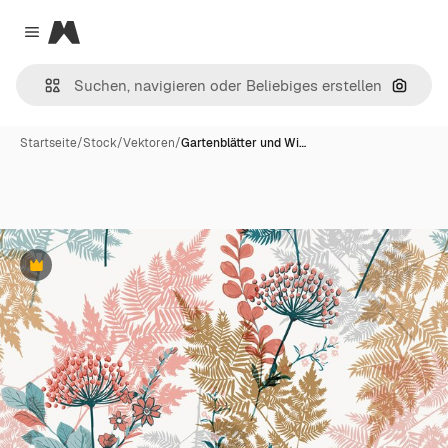
Magnific
Close menu
Nach B
Startseite
/
Stock
/
Vektoren
/
Gartenblätter und Wi…
Premium