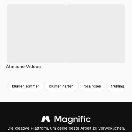
Ähnliche Videos
Premium
Premium
Generiert von KI
Premium
Premium
Generiert v
blumen sommer
blumen garten
rosa rosen
frühling
Die kreative Plattform, um deine beste Arbeit zu verwirklichen.