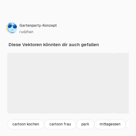
Gartenparty-Konzept
rudzhan
Diese Vektoren könnten dir auch gefallen
cartoon kochen
cartoon frau
park
mittagessen
sc