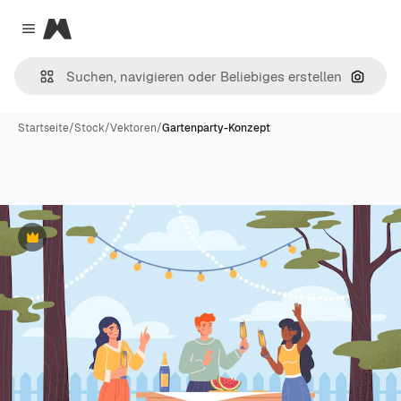
Magnific
Close menu
Nach B
Startseite
/
Stock
/
Vektoren
/
Gartenparty-Konzept
Premium