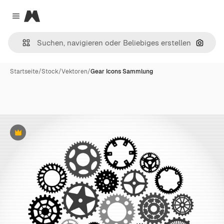
Magnific
Close menu
Nach B
Startseite
/
Stock
/
Vektoren
/
Gear Icons Sammlung
Premium