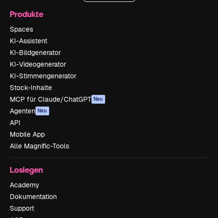
Produkte
Spaces
KI-Assistent
KI-Bildgenerator
KI-Videogenerator
KI-Stimmengenerator
Stock-Inhalte
MCP für Claude/ChatGPT
Neu
Agenten
Neu
API
Mobile App
Alle Magnific-Tools
Loslegen
Academy
Dokumentation
Support