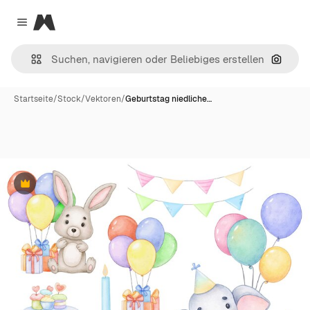
Magnific
Close menu
Nach B
Startseite
/
Stock
/
Vektoren
/
Geburtstag niedliche…
Premium