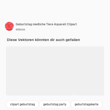
Geburtstag niedliche Tiere Aquarell Clipart
ekkoss
Diese Vektoren könnten dir auch gefallen
clipart geburtstag
geburtstag party
geburtstagskarte
ge