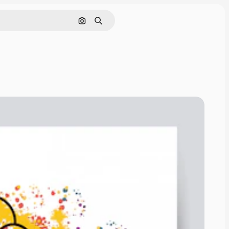
Nach Bild suchen
Suchen