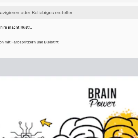
hirn macht Illustr…
on mit Farbspritzern und Bleistift