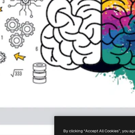
By clicking “Accept All Cookies”, you ag