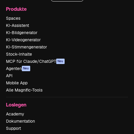
Produkte
Spaces
KI-Assistent
KI-Bildgenerator
KI-Videogenerator
KI-Stimmengenerator
Stock-Inhalte
MCP für Claude/ChatGPT
Neu
Agenten
Neu
API
Mobile App
Alle Magnific-Tools
Loslegen
Academy
Dokumentation
Support