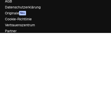
AGB
Datenschutzerklärung
Originale
Neu
Cookie-Richtlinie
Vertrauenszentrum
Partner
Unternehmen
Unternehmen
Preise
Über uns
Reviews
Karriere
Suchtrends
Blog
Veranstaltungen
Slidesgo
Deine Inhalte verkaufen
Pressesaal