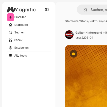
Erstellen
Startseite
/
Stock
/
Vektoren
/
Ge
Startseite
Suchen
Gelber Hintergrund mi
user22951041
Stock
Entdecken
Alle tools
Premium