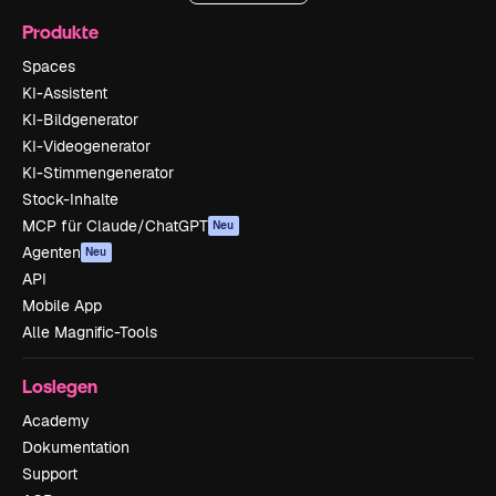
Produkte
Spaces
KI-Assistent
KI-Bildgenerator
KI-Videogenerator
KI-Stimmengenerator
Stock-Inhalte
MCP für Claude/ChatGPT
Neu
Agenten
Neu
API
Mobile App
Alle Magnific-Tools
Loslegen
Academy
Dokumentation
Support