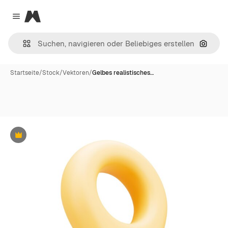
Magnific
Close menu
Nach B
Startseite
/
Stock
/
Vektoren
/
Gelbes realistisches…
Premium