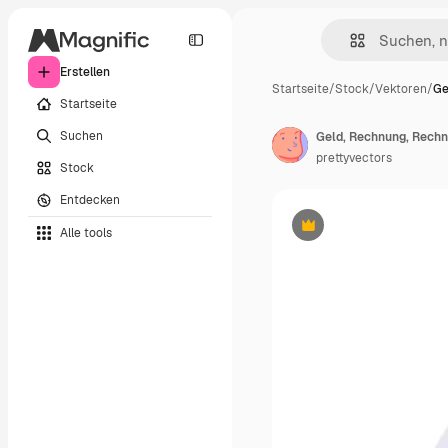
Erstellen
Startseite
/
Stock
/
Vektoren
/
Ge
Startseite
Suchen
prettyvectors
Stock
Entdecken
Alle tools
Premium