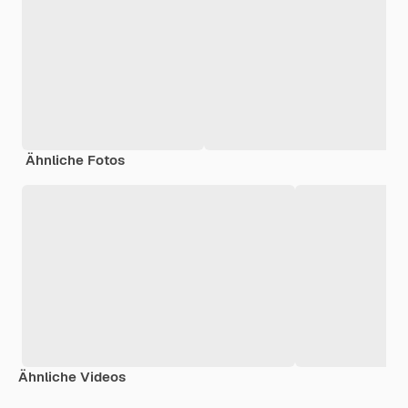
Ähnliche Fotos
Ähnliche Videos
Premium
Premium
Premium
Premium