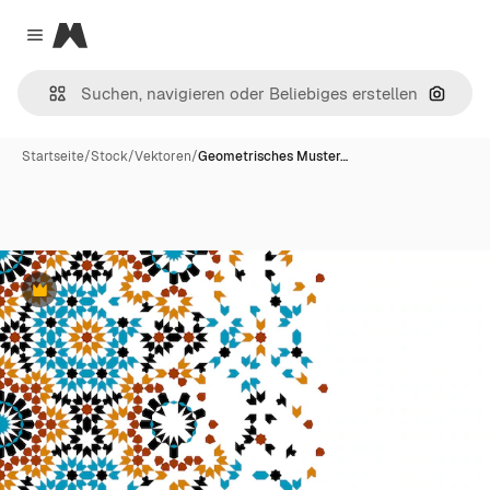
Magnific
Close menu
Nach B
Startseite
/
Stock
/
Vektoren
/
Geometrisches Muster…
Premium