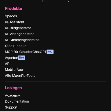
Produkte
Spaces
KI-Assistent
KI-Bildgenerator
KI-Videogenerator
KI-Stimmengenerator
Stock-Inhalte
MCP für Claude/ChatGPT
Neu
Agenten
Neu
API
Mobile App
Alle Magnific-Tools
Loslegen
Academy
Dokumentation
Support