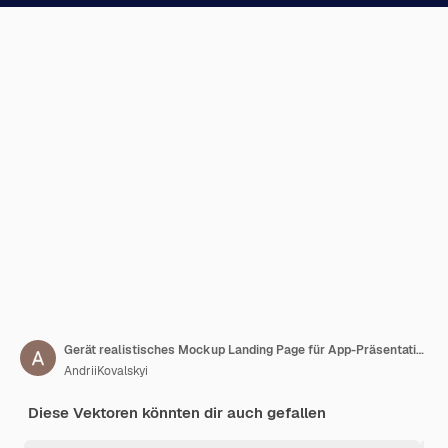
Gerät realistisches Mockup Landing Page für App-Präsentation oder Webseite Glassmorphism Circle Dector Webseite im minimalistischen Stil Laptop realistisch Eps 10 Vektorrealistisches Konzept
AndriiKovalskyi
Diese Vektoren könnten dir auch gefallen