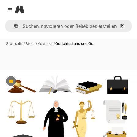
Magnific
Close menu
Nach B
Startseite
/
Stock
/
Vektoren
/
Gerichtsstand und Ge…
Premium