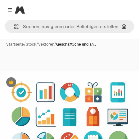
Magnific
Close menu
Nach B
Startseite
/
Stock
/
Vektoren
/
Geschäftliche und an…
Premium