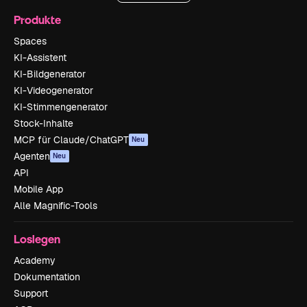
Produkte
Spaces
KI-Assistent
KI-Bildgenerator
KI-Videogenerator
KI-Stimmengenerator
Stock-Inhalte
MCP für Claude/ChatGPT
Neu
Agenten
Neu
API
Mobile App
Alle Magnific-Tools
Loslegen
Academy
Dokumentation
Support