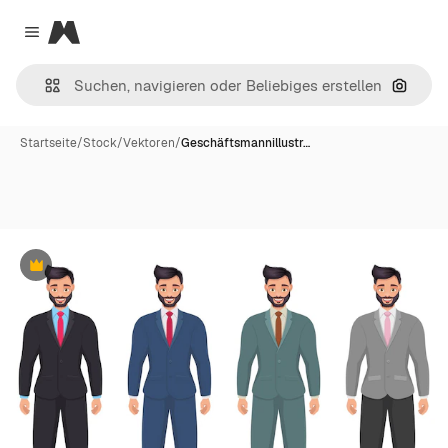
Magnific
Close menu
Nach B
Startseite
/
Stock
/
Vektoren
/
Geschäftsmannillustr…
Premium