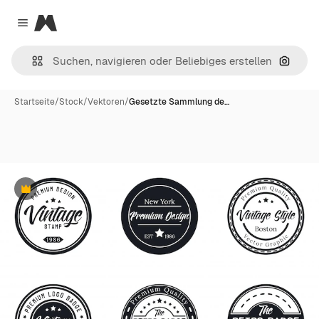
Magnific
Close menu
Nach B
Startseite
/
Stock
/
Vektoren
/
Gesetzte Sammlung de…
Premium