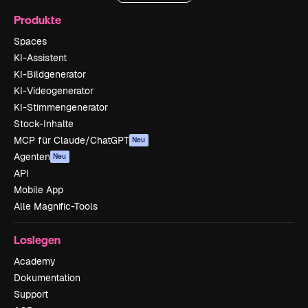
Produkte
Spaces
KI-Assistent
KI-Bildgenerator
KI-Videogenerator
KI-Stimmengenerator
Stock-Inhalte
MCP für Claude/ChatGPT
Neu
Agenten
Neu
API
Mobile App
Alle Magnific-Tools
Loslegen
Academy
Dokumentation
Support