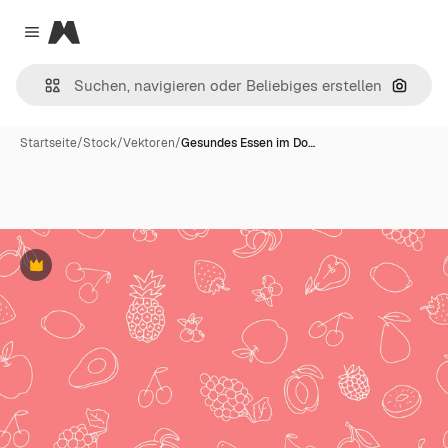
Magnific
Close menu
Nach B
Startseite
/
Stock
/
Vektoren
/
Gesundes Essen im Do…
Premium