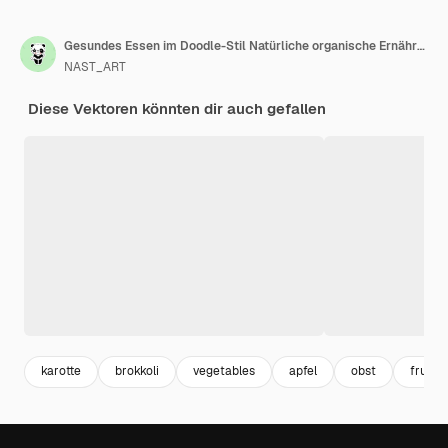
Gesundes Essen im Doodle-Stil Natürliche organische Ernährung Nahtloses Muster von frischen Vitaminprodukten Früchten und Beeren Vektorillustration Vektor
NAST_ART
Diese Vektoren könnten dir auch gefallen
karotte
brokkoli
vegetables
apfel
obst
fruits