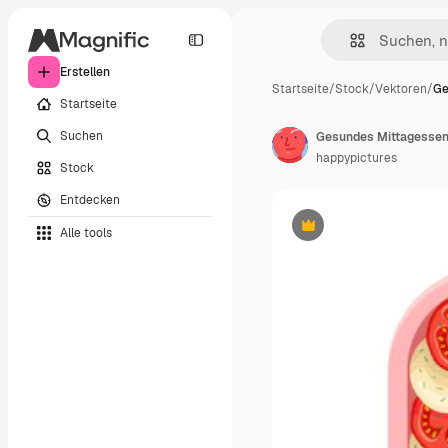
Erstellen
Startseite
/
Stock
/
Vektoren
/
Ge
Startseite
Suchen
happypictures
Stock
Entdecken
Alle tools
Premium