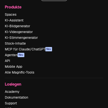
Produkte
Spaces
KI-Assistent
KI-Bildgenerator
KI-Videogenerator
KI-Stimmengenerator
Stock-Inhalte
MCP für Claude/ChatGPT
Neu
Agenten
Neu
API
Mobile App
Alle Magnific-Tools
Loslegen
Academy
Dokumentation
Support