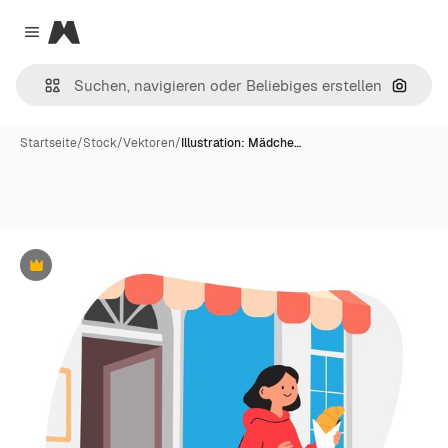
Magnific
Close menu
Nach B
Startseite
/
Stock
/
Vektoren
/
Illustration: Mädche…
Premium