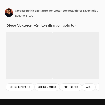
Globale politische Karte der Welt Hochdetaillierte Karte mit Grenzen, Ländern und Städten Jedes Land befindet sich auf einer separaten Ebene und kann bearbeitet werden
Eugene B-sov
Diese Vektoren könnten dir auch gefallen
afrika landkarte
afrika umriss
kontinente
welt
wel