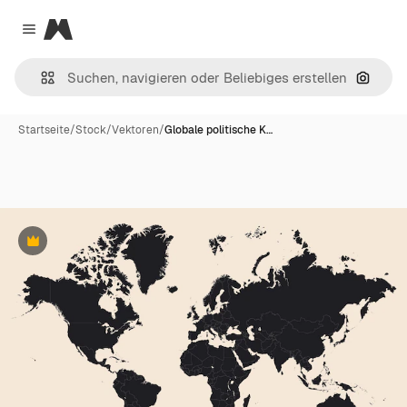
Magnific
Close menu
Nach B
Startseite
/
Stock
/
Vektoren
/
Globale politische K…
Premium