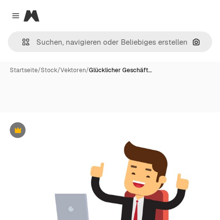
Magnific
Close menu
Nach B
Startseite
/
Stock
/
Vektoren
/
Glücklicher Geschäft…
Premium