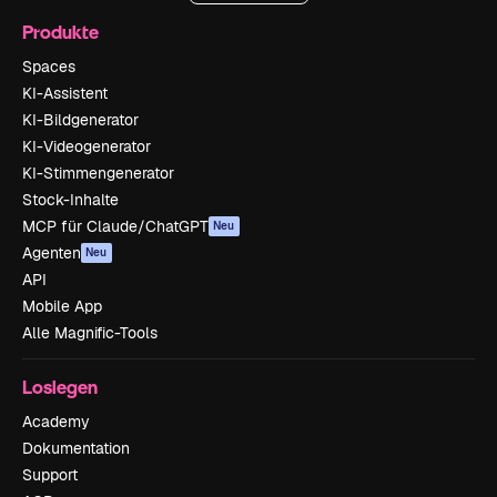
Produkte
Spaces
KI-Assistent
KI-Bildgenerator
KI-Videogenerator
KI-Stimmengenerator
Stock-Inhalte
MCP für Claude/ChatGPT
Neu
Agenten
Neu
API
Mobile App
Alle Magnific-Tools
Loslegen
Academy
Dokumentation
Support