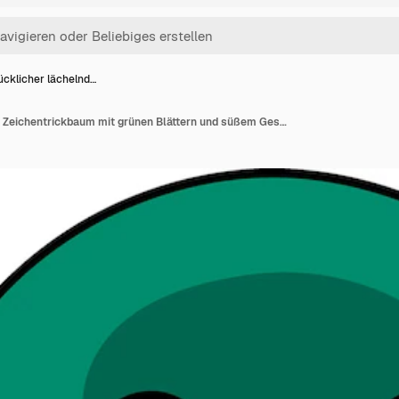
ücklicher lächelnd…
Glücklicher lächelnder Zeichentrickbaum mit grünen Blättern und süßem Gesicht