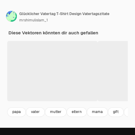
Glücklicher Vatertag T-Shirt Design Vatertagszitate
mrshimulislam_1
Diese Vektoren könnten dir auch gefallen
papa
vater
mutter
eltern
mama
gift
ge