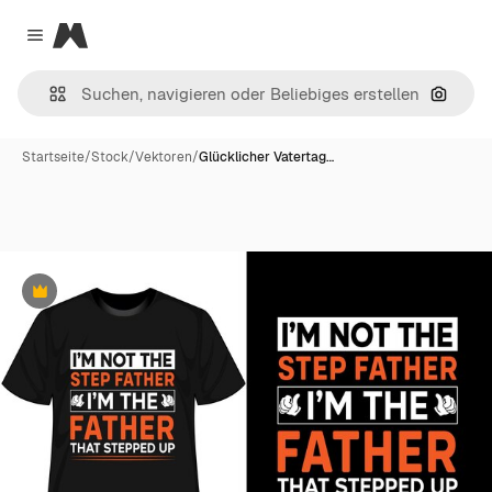
Magnific
Close menu
Nach B
Startseite
/
Stock
/
Vektoren
/
Glücklicher Vatertag…
Premium