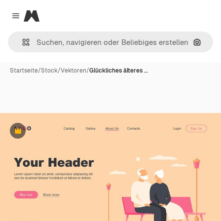
Magnific
Close menu
Nach B
Startseite
/
Stock
/
Vektoren
/
Glückliches älteres …
Premium