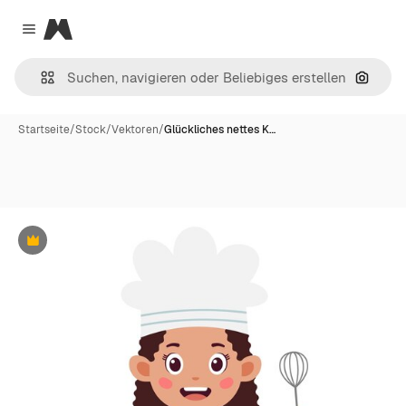
Magnific
Close menu
Nach B
Startseite
/
Stock
/
Vektoren
/
Glückliches nettes K…
Premium