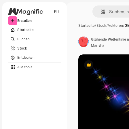
Erstellen
Startseite
/
Stock
/
Vektoren
/
Gl
Startseite
Suchen
Glühende Wellenlinie 
Marisha
Stock
Entdecken
Alle tools
Premium