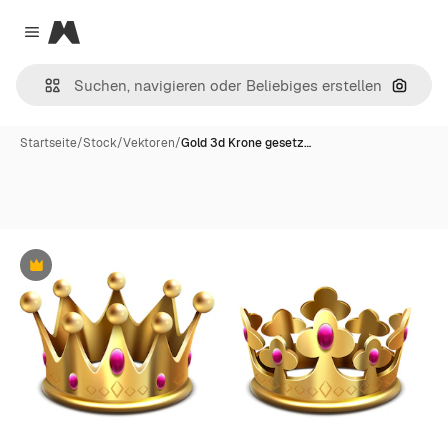
Magnific
Close menu
Nach B
Startseite
/
Stock
/
Vektoren
/
Gold 3d Krone gesetz…
Premium