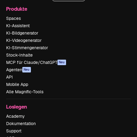
Produkte
Spaces
KI-Assistent
KI-Bildgenerator
KI-Videogenerator
KI-Stimmengenerator
Stock-Inhalte
MCP für Claude/ChatGPT
Neu
Agenten
Neu
API
Mobile App
Alle Magnific-Tools
Loslegen
Academy
Dokumentation
Support