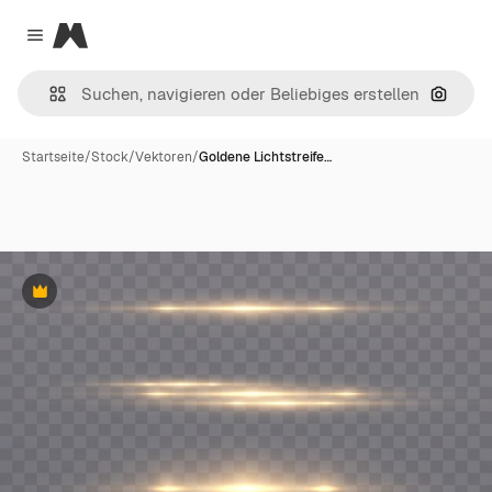
Magnific
Close menu
Nach B
Startseite
/
Stock
/
Vektoren
/
Goldene Lichtstreife…
Premium