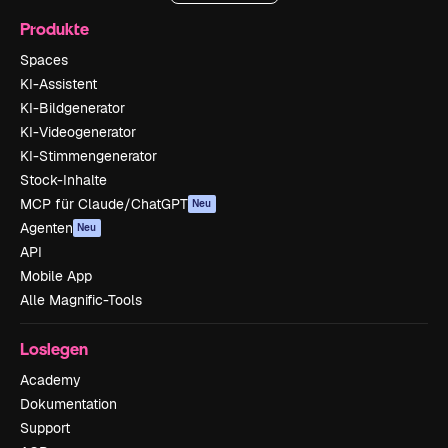
Produkte
Spaces
KI-Assistent
KI-Bildgenerator
KI-Videogenerator
KI-Stimmengenerator
Stock-Inhalte
MCP für Claude/ChatGPT
Neu
Agenten
Neu
API
Mobile App
Alle Magnific-Tools
Loslegen
Academy
Dokumentation
Support