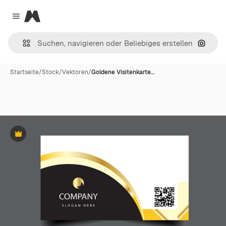
Magnific
Close menu
Nach B
Startseite
/
Stock
/
Vektoren
/
Goldene Visitenkarte…
Premium