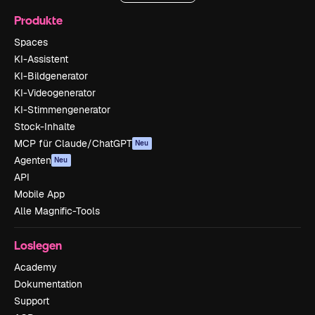
Produkte
Spaces
KI-Assistent
KI-Bildgenerator
KI-Videogenerator
KI-Stimmengenerator
Stock-Inhalte
MCP für Claude/ChatGPT
Neu
Agenten
Neu
API
Mobile App
Alle Magnific-Tools
Loslegen
Academy
Dokumentation
Support