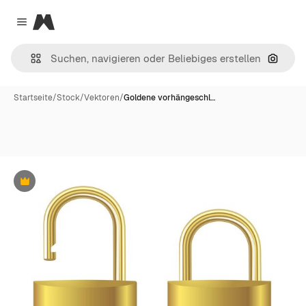
Magnific
Close menu
Nach B
Startseite
/
Stock
/
Vektoren
/
Goldene vorhängeschl…
Premium