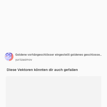
Goldene vorhängeschlösser eingestellt goldenes geschlossenes und offenes vorhängeschloss isolierte chromschlösser templatevector
yuriizasimov
Diese Vektoren könnten dir auch gefallen