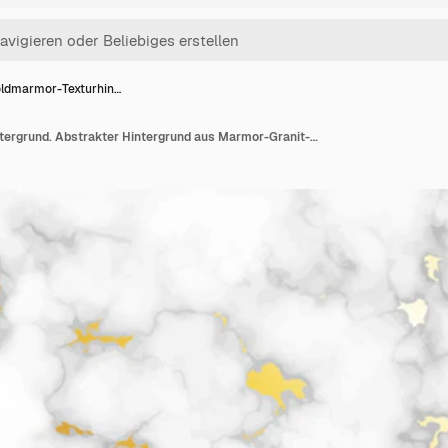
ldmarmor-Texturhin…
Goldmarmor-Texturhintergrund. Abstrakter Hintergrund aus Marmor-Granit-Stein. Vektorillustration